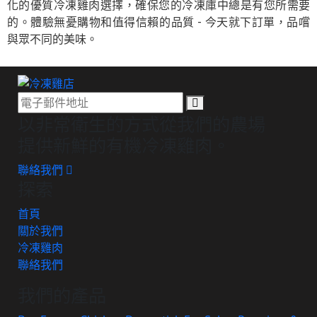
化的優質冷凍雞肉選擇，確保您的冷凍庫中總是有您所需要
的。體驗無憂購物和值得信賴的品質 - 今天就下訂單，品嚐
與眾不同的美味。
訂
以非常衛生的方式從我們的農場
閱
提供新鮮的有機冷凍雞肉。
聯絡我們
探索
首頁
關於我們
冷凍雞肉
聯絡我們
我們的產品