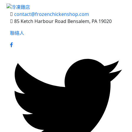
contact@frozenchickenshop.com
85 Ketch Harbour Road Bensalem, PA 19020
聯絡人