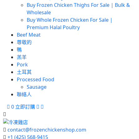
Buy Frozen Chicken Thighs For Sale | Bulk &
Wholesale
Buy Whole Frozen Chicken For Sale |
Premium Halal Poultry
Beef Meat
尊敬的
鴨
羔羊
Pork
土耳其
Processed Food
Sausage
聯絡人
0
立即訂購
contact@frozenchickenshop.com
+1 (425) 568-9415