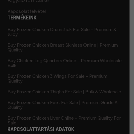
Fagyasztott Csirke
Kapcsolatfelvétel
TERMÉKEINK
Buy Frozen Chicken Drumstick For Sale – Premium &
Juicy
Buy Frozen Chicken Breast Skinless Online | Premium
Quality
Buy Chicken Leg Quarters Online – Premium Wholesale
Bulk
Buy Frozen Chicken 3 Wings For Sale – Premium
Quality
Buy Frozen Chicken Thighs For Sale | Bulk & Wholesale
Buy Frozen Chicken Feet For Sale | Premium Grade A
Quality
Buy Frozen Chicken Liver Online – Premium Quality For
Sale
KAPCSOLATTARTÁSI ADATOK