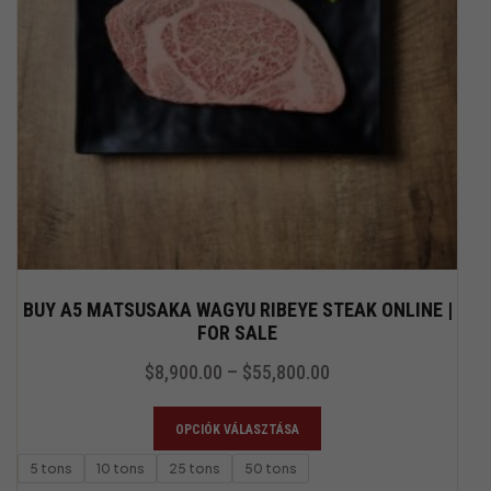
BUY A5 MATSUSAKA WAGYU RIBEYE STEAK ONLINE |
FOR SALE
$
8,900.00
–
$
55,800.00
OPCIÓK VÁLASZTÁSA
5 tons
10 tons
25 tons
50 tons