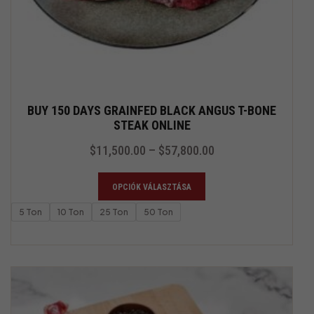
BUY 150 DAYS GRAINFED BLACK ANGUS T-BONE
STEAK ONLINE
$
11,500.00
–
$
57,800.00
OPCIÓK VÁLASZTÁSA
5 Ton
10 Ton
25 Ton
50 Ton