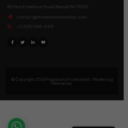
85 Ketch Harbour Road Bensal PA 19020
contact@frozenchickenshop.com
+1 (425) 568-9415
© Copyright
2026
Fagyasztott csirke bolt. Minden Jog
Fenntartva.