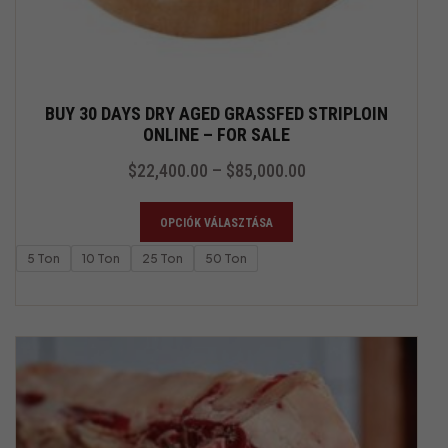
BUY 30 DAYS DRY AGED GRASSFED STRIPLOIN
ONLINE – FOR SALE
$
22,400.00
–
$
85,000.00
OPCIÓK VÁLASZTÁSA
5 Ton
10 Ton
25 Ton
50 Ton