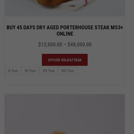
BUY 45 DAYS DRY AGED PORTERHOUSE STEAK MS3+
ONLINE
$
12,000.00
–
$
48,000.00
OPCIÓK VÁLASZTÁSA
5 Ton
10 Ton
25 Ton
50 Ton