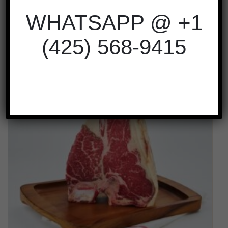
1 ton
2 tons
5 tons
10 tons
WHATSAPP @ +1
(425) 568-9415