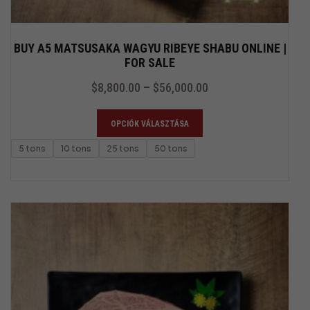
BUY A5 MATSUSAKA WAGYU RIBEYE SHABU ONLINE |
FOR SALE
$
8,800.00
–
$
56,000.00
OPCIÓK VÁLASZTÁSA
5 tons
10 tons
25 tons
50 tons