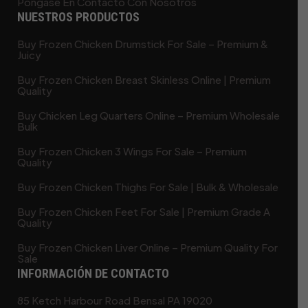
Póngase En Contacto Con Nosotros
NUESTROS PRODUCTOS
Buy Frozen Chicken Drumstick For Sale – Premium &
Juicy
Buy Frozen Chicken Breast Skinless Online | Premium
Quality
Buy Chicken Leg Quarters Online – Premium Wholesale
Bulk
Buy Frozen Chicken 3 Wings For Sale – Premium
Quality
Buy Frozen Chicken Thighs For Sale | Bulk & Wholesale
Buy Frozen Chicken Feet For Sale | Premium Grade A
Quality
Buy Frozen Chicken Liver Online – Premium Quality For
Sale
INFORMACIÓN DE CONTACTO
85 Ketch Harbour Road Bensal PA 19020